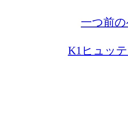
一つ前の
K1ヒュッ