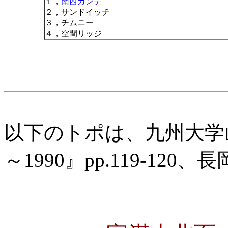
１，
南西カンテ
２，サンドイッチ
３，チムニー
４，空間リッジ
以下のトポは、九州大学山
～1990』pp.119-12