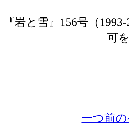
『岩と雪』156号（199
可
一つ前の